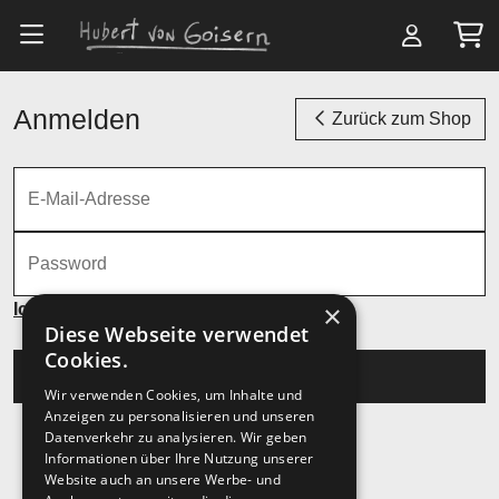
Zum Hauptinhalt springen
Anmelden
Zurück zum Shop
E-Mail-Adresse
Password
×
Ich habe mein Passwort vergessen
Diese Webseite verwendet
Cookies.
Anmelden
Wir verwenden Cookies, um Inhalte und
Anzeigen zu personalisieren und unseren
Datenverkehr zu analysieren. Wir geben
Informationen über Ihre Nutzung unserer
Website auch an unsere Werbe- und