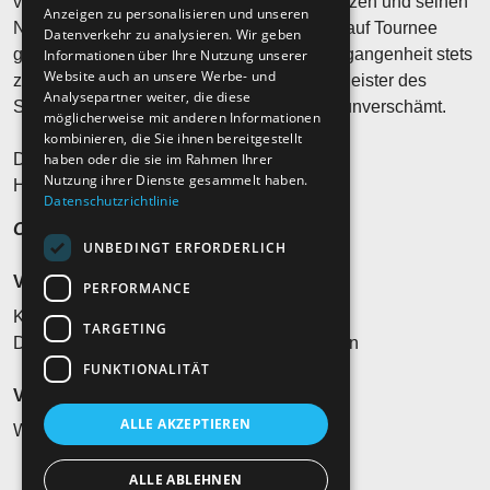
von Goisern kommendem Programm fortsetzen und seinen
Anzeigen zu personalisieren und unseren
Niederschlag finden, wenn er 2027 wieder auf Tournee
Datenverkehr zu analysieren. Wir geben
geht. Hubert von Goisern wusste in der Vergangenheit stets
Informationen über Ihre Nutzung unserer
Website auch an unsere Werbe- und
zu überraschen und war schon immer ein Meister des
Analysepartner weiter, die diese
Stilbruchs. Manchmal fließend, manchmal unverschämt.
möglicherweise mit anderen Informationen
kombinieren, die Sie ihnen bereitgestellt
haben oder die sie im Rahmen Ihrer
Die Vergänglichkeit ist eine Konstante.
Nutzung ihrer Dienste gesammelt haben.
Heast as nit, wia die Zeit vergeht…?
Datenschutzrichtlinie
Ohren auf und hinhören!
UNBEDINGT ERFORDERLICH
Veranstaltungsort
PERFORMANCE
Klosterhof Open Air
TARGETING
Don-Bosco-Straße 1, 83671 Benediktbeuern
FUNKTIONALITÄT
Veranstalter*in
ALLE AKZEPTIEREN
WoWeBa Live GmbH, 83236 Übersee
ALLE ABLEHNEN