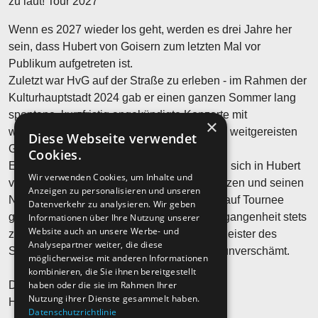
zu laut! Tour 2027
Wenn es 2027 wieder los geht, werden es drei Jahre her
sein, dass Hubert von Goisern zum letzten Mal vor
Publikum aufgetreten ist.
Zuletzt war HvG auf der Straße zu erleben - im Rahmen der
Kulturhauptstadt 2024 gab er einen ganzen Sommer lang
spontane, kurzfristig angekündigte Konzerte mit
×
wechselnden Besetzungen und vielen, teils weitgereisten
Diese Webseite verwendet
Gästen.
Cookies.
Einige dieser Unberechenbarkeiten werden sich in Hubert
Wir verwenden Cookies, um Inhalte und
von Goisern kommendem Programm fortsetzen und seinen
Anzeigen zu personalisieren und unseren
Niederschlag finden, wenn er 2027 wieder auf Tournee
Datenverkehr zu analysieren. Wir geben
geht. Hubert von Goisern wusste in der Vergangenheit stets
Informationen über Ihre Nutzung unserer
Website auch an unsere Werbe- und
zu überraschen und war schon immer ein Meister des
Analysepartner weiter, die diese
Stilbruchs. Manchmal fließend, manchmal unverschämt.
möglicherweise mit anderen Informationen
kombinieren, die Sie ihnen bereitgestellt
haben oder die sie im Rahmen Ihrer
Die Vergänglichkeit ist eine Konstante.
Nutzung ihrer Dienste gesammelt haben.
Heast as nit, wia die Zeit vergeht…?
Datenschutzrichtlinie