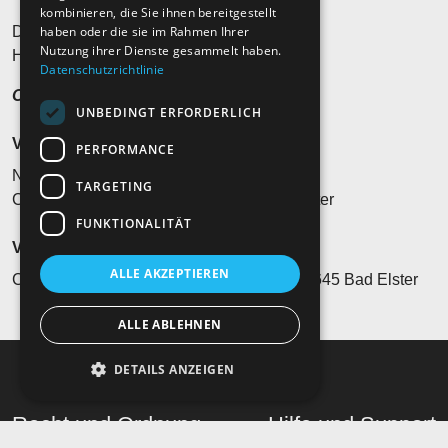
kombinieren, die Sie ihnen bereitgestellt
haben oder die sie im Rahmen Ihrer
Die Vergänglichkeit ist eine Konstante.
Nutzung ihrer Dienste gesammelt haben.
Heast as nit, wia die Zeit vergeht…?
Datenschutzrichtlinie
Ohren auf und hinhören!
UNBEDINGT ERFORDERLICH
Veranstaltungsort
PERFORMANCE
Naturtheater Bad Elster
TARGETING
Carl-August-Klingner-Str. 7, 08645 Bad Elster
FUNKTIONALITÄT
Veranstalter*in
ALLE AKZEPTIEREN
Chursächsische Veranstaltungs GmbH, 08645 Bad Elster
ALLE ABLEHNEN
DETAILS ANZEIGEN
Recht und Ordnung
Hilfe und Support