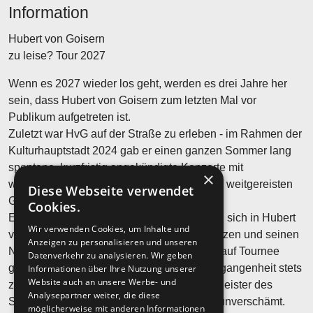
Information
Hubert von Goisern
zu leise? Tour 2027
Wenn es 2027 wieder los geht, werden es drei Jahre her
sein, dass Hubert von Goisern zum letzten Mal vor
Publikum aufgetreten ist.
Zuletzt war HvG auf der Straße zu erleben - im Rahmen der
Kulturhauptstadt 2024 gab er einen ganzen Sommer lang
spontane, kurzfristig angekündigte Konzerte mit
×
wechselnden Besetzungen und vielen, teils weitgereisten
Diese Webseite verwendet
Gästen.
Cookies.
Einige dieser Unberechenbarkeiten werden sich in Hubert
Wir verwenden Cookies, um Inhalte und
von Goisern kommendem Programm fortsetzen und seinen
Anzeigen zu personalisieren und unseren
Niederschlag finden, wenn er 2027 wieder auf Tournee
Datenverkehr zu analysieren. Wir geben
geht. Hubert von Goisern wusste in der Vergangenheit stets
Informationen über Ihre Nutzung unserer
Website auch an unsere Werbe- und
zu überraschen und war schon immer ein Meister des
Analysepartner weiter, die diese
Stilbruchs. Manchmal fließend, manchmal unverschämt.
möglicherweise mit anderen Informationen