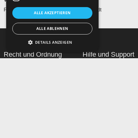
Freistädter Bierkultur - Verein, 4240 Freistadt
ALLE AKZEPTIEREN
ALLE ABLEHNEN
DETAILS ANZEIGEN
Recht und Ordnung
Hilfe und Support
AGB
Telefon
Impressum
Mail
Datenschutz
Supportfall eröffnen