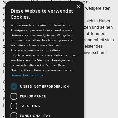
spontane, kurzfristig angekündigte Konzerte mit
×
wechselnden Besetzungen und vielen, teils weitgereisten
Diese Webseite verwendet
Gästen.
Cookies.
Einige dieser Unberechenbarkeiten werden sich in Hubert
Wir verwenden Cookies, um Inhalte und
von Goisern kommendem Programm fortsetzen und seinen
Anzeigen zu personalisieren und unseren
Niederschlag finden, wenn er 2027 wieder auf Tournee
Datenverkehr zu analysieren. Wir geben
geht. Hubert von Goisern wusste in der Vergangenheit stets
Informationen über Ihre Nutzung unserer
Website auch an unsere Werbe- und
zu überraschen und war schon immer ein Meister des
Analysepartner weiter, die diese
Stilbruchs. Manchmal fließend, manchmal unverschämt.
möglicherweise mit anderen Informationen
kombinieren, die Sie ihnen bereitgestellt
haben oder die sie im Rahmen Ihrer
Die Vergänglichkeit ist eine Konstante.
Nutzung ihrer Dienste gesammelt haben.
Heast as nit, wia die Zeit vergeht…?
Datenschutzrichtlinie
Ohren auf und hinhören!
UNBEDINGT ERFORDERLICH
Veranstaltungsort
PERFORMANCE
Braustadtfest
Hauptplatz Freistadt, 4240 AT - Freistadt
TARGETING
FUNKTIONALITÄT
Veranstalter*in