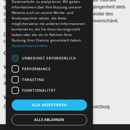
Datenverkehr zu analysieren. Wir geben
geht. Hubert von Goisern wusste in der Vergangenheit stets
Informationen über Ihre Nutzung unserer
Website auch an unsere Werbe- und
zu überraschen und war schon immer ein Meister des
Analysepartner weiter, die diese
Stilbruchs. Manchmal fließend, manchmal unverschämt.
möglicherweise mit anderen Informationen
kombinieren, die Sie ihnen bereitgestellt
haben oder die sie im Rahmen Ihrer
Die Vergänglichkeit ist eine Konstante.
Nutzung ihrer Dienste gesammelt haben.
Heast as nit, wia die Zeit vergeht…?
Datenschutzrichtlinie
Ohren auf und hinhören!
UNBEDINGT ERFORDERLICH
Veranstaltungsort
PERFORMANCE
Schiffsanlegeplatz Landungsplatz
TARGETING
4830 AT-Hallstatt
FUNKTIONALITÄT
Veranstalter*in
ALLE AKZEPTIEREN
Synthakus Musikproduktions GmbH, 5020 Salzburg
ALLE ABLEHNEN