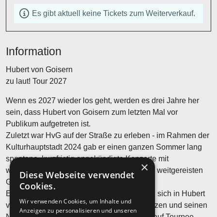
Es gibt aktuell keine Tickets zum Weiterverkauf.
Information
Hubert von Goisern
zu laut! Tour 2027
Wenn es 2027 wieder los geht, werden es drei Jahre her
sein, dass Hubert von Goisern zum letzten Mal vor
Publikum aufgetreten ist.
Zuletzt war HvG auf der Straße zu erleben - im Rahmen der
Kulturhauptstadt 2024 gab er einen ganzen Sommer lang
spontane, kurzfristig angekündigte Konzerte mit
×
wechselnden Besetzungen und vielen, teils weitgereisten
Diese Webseite verwendet
Gästen.
Cookies.
Einige dieser Unberechenbarkeiten werden sich in Hubert
Wir verwenden Cookies, um Inhalte und
von Goisern kommendem Programm fortsetzen und seinen
Anzeigen zu personalisieren und unseren
Niederschlag finden, wenn er 2027 wieder auf Tournee