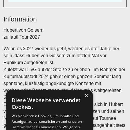
Information
Hubert von Goisern
zu laut! Tour 2027
Wenn es 2027 wieder los geht, werden es drei Jahre her
sein, dass Hubert von Goisern zum letzten Mal vor
Publikum aufgetreten ist.
Zuletzt war HvG auf der Straße zu erleben - im Rahmen der
Kulturhauptstadt 2024 gab er einen ganzen Sommer lang
spontane, kurzfristig angekündigte Konzerte mit
wechselnden Besetzungen und vielen, teils weitgereisten
×
Gästen.
Diese Webseite verwendet
Einige dieser Unberechenbarkeiten werden sich in Hubert
Cookies.
von Goisern kommendem Programm fortsetzen und seinen
Wir verwenden Cookies, um Inhalte und
Niederschlag finden, wenn er 2027 wieder auf Tournee
Anzeigen zu personalisieren und unseren
geht. Hubert von Goisern wusste in der Vergangenheit stets
Datenverkehr zu analysieren. Wir geben