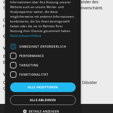
zu überraschen und war schon immer ein Meister des
Informationen über Ihre Nutzung unserer
Website auch an unsere Werbe- und
Stilbruchs. Manchmal fließend, manchmal unverschämt.
Analysepartner weiter, die diese
möglicherweise mit anderen Informationen
Die Vergänglichkeit ist eine Konstante.
kombinieren, die Sie ihnen bereitgestellt
haben oder die sie im Rahmen Ihrer
Heast as nit, wia die Zeit vergeht…?
Nutzung ihrer Dienste gesammelt haben.
Datenschutzrichtlinie
Ohren auf und hinhören!
UNBEDINGT ERFORDERLICH
Veranstaltungsort
PERFORMANCE
Burg Abenberg
Burgstr. 16, 91183 Abenberg
TARGETING
FUNKTIONALITÄT
Veranstalter*in
Concertbüro Franken / Ballreich, Harasim & Glöckler
ALLE AKZEPTIEREN
GmbH, 90443 Nürnberg
ALLE ABLEHNEN
DETAILS ANZEIGEN