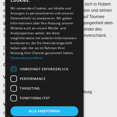
Cookies.
Einige dieser Unberechenbarkeiten werden sich in Hubert
Wir verwenden Cookies, um Inhalte und
von Goisern kommendem Programm fortsetzen und seinen
Anzeigen zu personalisieren und unseren
Niederschlag finden, wenn er 2027 wieder auf Tournee
Datenverkehr zu analysieren. Wir geben
geht. Hubert von Goisern wusste in der Vergangenheit stets
Informationen über Ihre Nutzung unserer
Website auch an unsere Werbe- und
zu überraschen und war schon immer ein Meister des
Analysepartner weiter, die diese
Stilbruchs. Manchmal fließend, manchmal unverschämt.
möglicherweise mit anderen Informationen
kombinieren, die Sie ihnen bereitgestellt
haben oder die sie im Rahmen Ihrer
Die Vergänglichkeit ist eine Konstante.
Nutzung ihrer Dienste gesammelt haben.
Heast as nit, wia die Zeit vergeht…?
Datenschutzrichtlinie
Ohren auf und hinhören!
UNBEDINGT ERFORDERLICH
Veranstaltungsort
PERFORMANCE
Gut Wöllried Open Air
TARGETING
Gut Wöllried 13, 97228 Rottendorf bei Würzburg
FUNKTIONALITÄT
Veranstalter*in
ALLE AKZEPTIEREN
c.o.p.-concerts, 97980 Bad Mergentheim