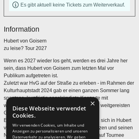
Es gibt aktuell keine Tickets zum Weiterverkauf.
Information
Hubert von Goisern
zu leise? Tour 2027
Wenn es 2027 wieder los geht, werden es drei Jahre her
sein, dass Hubert von Goisern zum letzten Mal vor
Publikum aufgetreten ist.
Zuletzt war HvG auf der Straße zu erleben - im Rahmen der
Kulturhauptstadt 2024 gab er einen ganzen Sommer lang
spontane, kurzfristig angekündigte Konzerte mit
×
wechselnden Besetzungen und vielen, teils weitgereisten
Diese Webseite verwendet
Gästen.
Cookies.
Einige dieser Unberechenbarkeiten werden sich in Hubert
Wir verwenden Cookies, um Inhalte und
von Goisern kommendem Programm fortsetzen und seinen
Anzeigen zu personalisieren und unseren
Niederschlag finden, wenn er 2027 wieder auf Tournee
Datenverkehr zu analysieren. Wir geben