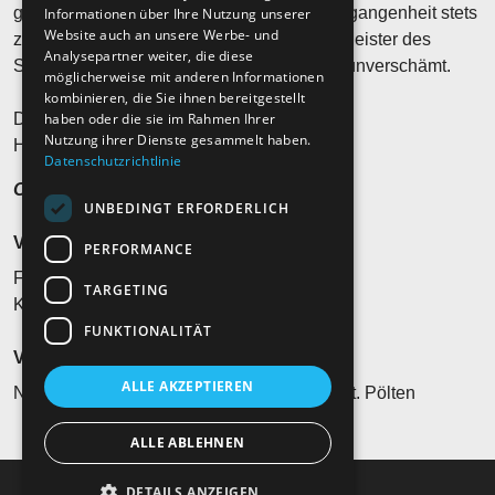
geht. Hubert von Goisern wusste in der Vergangenheit stets
Informationen über Ihre Nutzung unserer
Website auch an unsere Werbe- und
zu überraschen und war schon immer ein Meister des
Analysepartner weiter, die diese
Stilbruchs. Manchmal fließend, manchmal unverschämt.
möglicherweise mit anderen Informationen
kombinieren, die Sie ihnen bereitgestellt
haben oder die sie im Rahmen Ihrer
Die Vergänglichkeit ist eine Konstante.
Nutzung ihrer Dienste gesammelt haben.
Heast as nit, wia die Zeit vergeht…?
Datenschutzrichtlinie
Ohren auf und hinhören!
UNBEDINGT ERFORDERLICH
Veranstaltungsort
PERFORMANCE
Festspielhaus St. Pölten
TARGETING
Kulturbezirk 2, 3100 AT-St. Pölten
FUNKTIONALITÄT
Veranstalter*in
ALLE AKZEPTIEREN
NÖ Kulturszene Betriebs Ges.mbH, 3100 St. Pölten
ALLE ABLEHNEN
DETAILS ANZEIGEN