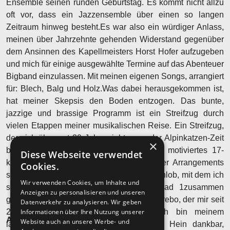
Ensemble seinen runden Geburtstag. Es kommt nicht allzu
oft vor, dass ein Jazzensemble über einen so langen
Zeitraum hinweg besteht.Es war also ein würdiger Anlass,
meinen über Jahrzehnte gehenden Widerstand gegenüber
dem Ansinnen des Kapellmeisters Horst Hofer aufzugeben
und mich für einige ausgewählte Termine auf das Abenteuer
Bigband einzulassen. Mit meinen eigenen Songs, arrangiert
für: Blech, Balg und Holz.Was dabei herausgekommen ist,
hat meiner Skepsis den Boden entzogen. Das bunte,
jazzige und brassige Programm ist ein Streifzug durch
vielen Etappen meiner musikalischen Reise. Ein Streifzug,
der sich über gut 30 Jahre zieht - von der Alpinkatzen-Zeit
×
bis heute. Alles arrangiert für ein hoch motiviertes 17-
Diese Webseite verwendet
köpfiges Ensemble. Der größte Anteil der Arrangements
Cookies.
stammt aus der Feder von Burkhard Frauenlob, mit dem ich
Wir verwenden Cookies, um Inhalte und
schon für die Alben fön, iwasig und trad 1zusammen
Anzeigen zu personalisieren und unseren
gearbeitet habe, zwei stammen von Alex Trebo, der mir seit
Datenverkehr zu analysieren. Wir geben
2019 am Keyboard zur Seite steht.Ich bin meinem
Informationen über Ihre Nutzung unserer
Anbieter*in
Website auch an unsere Werbe- und
langjährigen Freund und Agenten Hage Hein dankbar,