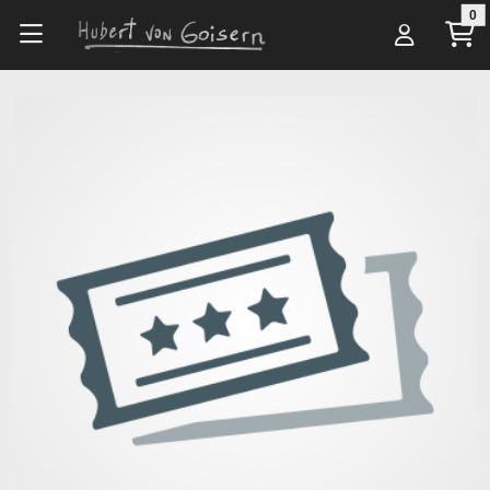
Zum Hauptinhalt springen
0
Alle Artikel
Veranstalter*innen
Karsten Jahnke Konzertdirektion GmbH