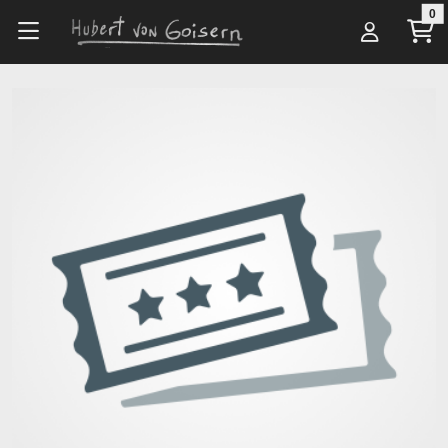
Zum Hauptinhalt springen
0
Alle Artikel
Veranstalter*innen
Cook Music Management GmbH