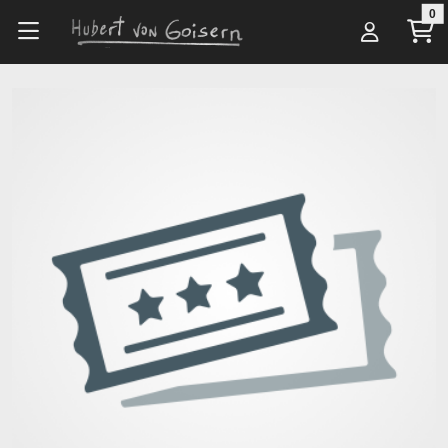
Zum Hauptinhalt springen
0
Alle Artikel
Veranstalter*innen
„Aufgeigen.at“ Künstler und Veranstaltungs GmbH