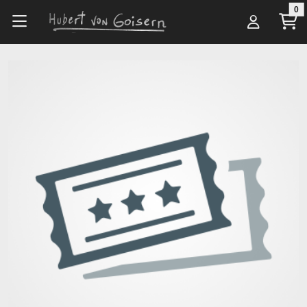
Zum Hauptinhalt springen
0
Alle Artikel
Veranstaltungsorte
Isarphilharmonie