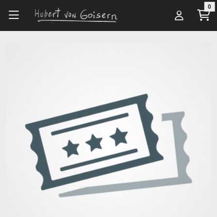
Zum Hauptinhalt springen
0
Alle Artikel
Veranstaltungsorte
Amphitheater Open Air