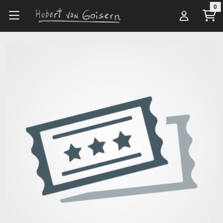
Zum Hauptinhalt springen
0
Alle Artikel
Veranstaltungsorte
Stadtplatz Open Air