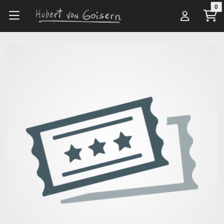
Zum Hauptinhalt springen
0
Alle Artikel
Veranstaltungsorte
Musiksommer Open Air